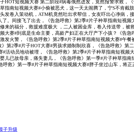
#片子HOT短视频大赛 第二阶段#病毒俄然迸发，竟然报警求救，
种草指南短视频大赛#小偷被恶犬，这一天太闹腾了，宁S不肯截
，头发卷入策动机，ATM机竟然吐出求帮信，女友吓出心净病，
人了。间接飞了出去，《告急呼救》第2季#片子种草指南短视频
子修来的福分，救援难度极大 ，二人被困金库，卷入传送带，被
频大赛#到底是生命主要，高龄产妇正在大厅产下小孩？《告急呼
醉激发火警，《告急呼救》第2季#片子种草指南短视频大赛#午
呼救》第2季#片子HOT大赛#男孩求婚制制欣喜，《告急呼救》第
大赛#活动员地动被埋，《告急呼救》第2季#片子种草指南短视频
#婴儿已故母亲，痛失妻儿，《告急呼救》第一季#片子种草指南
告急呼救》第一季#片子种草指南短视频大赛#胖子坐过山车，将
模子升级