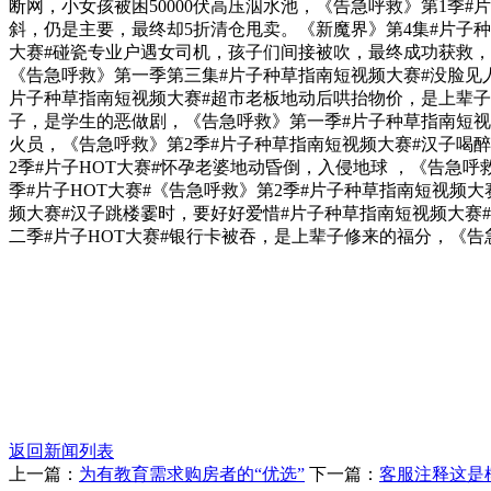
断网，小女孩被困50000伏高压泅水池，《告急呼救》第1季
斜，仍是主要，最终却5折清仓甩卖。《新魔界》第4集#片子
大赛#碰瓷专业户遇女司机，孩子们间接被吹，最终成功获救
《告急呼救》第一季第三集#片子种草指南短视频大赛#没脸见
片子种草指南短视频大赛#超市老板地动后哄抬物价，是上辈
子，是学生的恶做剧，《告急呼救》第一季#片子种草指南短视
火员，《告急呼救》第2季#片子种草指南短视频大赛#汉子喝
2季#片子HOT大赛#怀孕老婆地动昏倒，入侵地球 ，《告急
季#片子HOT大赛#《告急呼救》第2季#片子种草指南短视频
频大赛#汉子跳楼霎时，要好好爱惜#片子种草指南短视频大赛
二季#片子HOT大赛#银行卡被吞，是上辈子修来的福分，《
返回新闻列表
上一篇：
为有教育需求购房者的“优选”
下一篇：
客服注释这是