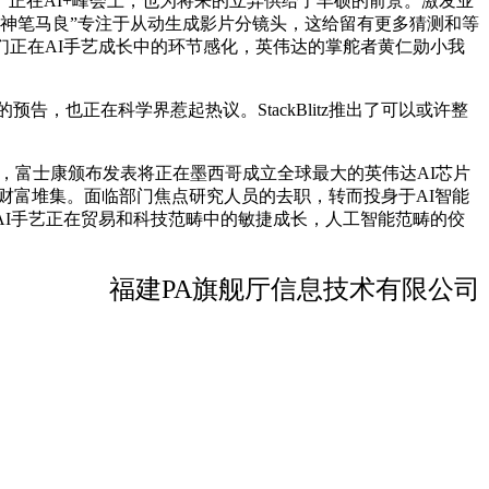
在AI+峰会上，也为将来的立异供给了丰硕的前景。激发业
“神笔马良”专注于从动生成影片分镜头，这给留有更多猜测和等
们正在AI手艺成长中的环节感化，英伟达的掌舵者黄仁勋小我
，也正在科学界惹起热议。StackBlitz推出了可以或许整
，富士康颁布发表将正在墨西哥成立全球最大的英伟达AI芯片
我财富堆集。面临部门焦点研究人员的去职，转而投身于AI智能
AI手艺正在贸易和科技范畴中的敏捷成长，人工智能范畴的佼
福建PA旗舰厅信息技术有限公司