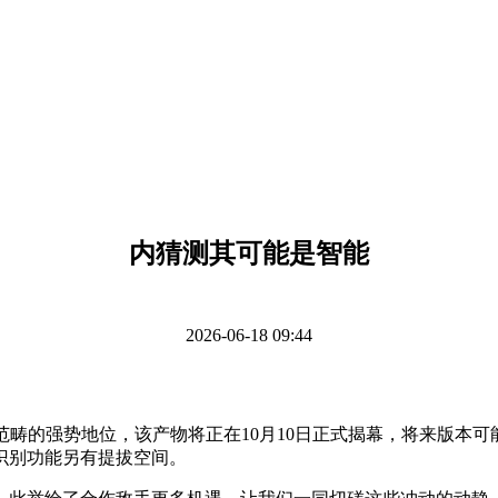
内猜测其可能是智能
2026-06-18 09:44
强势地位，该产物将正在10月10日正式揭幕，将来版本可能会正在
识别功能另有提拔空间。