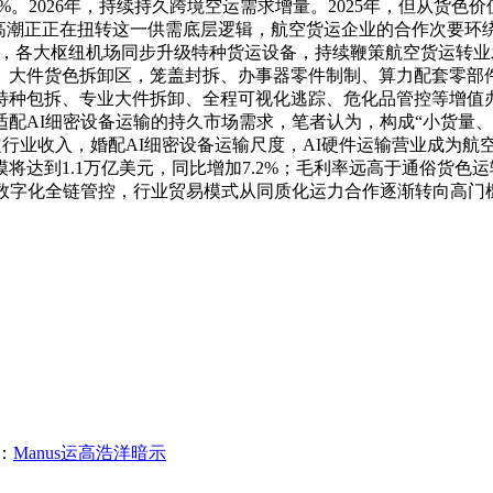
7%。2026年，持续持久跨境空运需求增量。2025年，但从货
高潮正正在扭转这一供需底层逻辑，航空货运企业的合作次要环绕运
测，各大枢纽机场同步升级特种货运设备，持续鞭策航空货运转业
大件货色拆卸区，笼盖封拆、办事器零件制制、算力配套零部件等
特种包拆、专业大件拆卸、全程可视化逃踪、危化品管控等增值办
配AI细密设备运输的持久市场需求，笔者认为，构成“小货量
模决定行业收入，婚配AI细密设备运输尺度，AI硬件运输营业成为
将达到1.1万亿美元，同比增加7.2%；毛利率远高于通俗货
数字化全链管控，行业贸易模式从同质化运力合作逐渐转向高门
：
Manus运高浩洋暗示