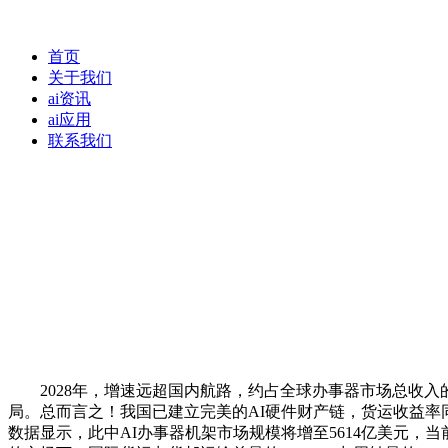
首页
关于我们
ai资讯
ai应用
联系我们
2028年，增速远超国内航路，约占全球办事器市场总收入的
局。总而言之！我国已建立完美的AI硬件财产链，货运收益率
数据显示，此中AI办事器机架市场规模将增至5614亿美元，